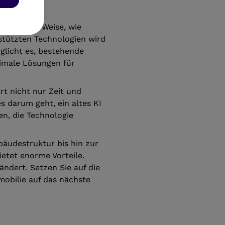
die Art und Weise, wie
stützten Technologien wird
glicht es, bestehende
timale Lösungen für
rt nicht nur Zeit und
s darum geht, ein altes KI
n, die Technologie
bäudestruktur bis hin zur
ietet enorme Vorteile.
ändert. Setzen Sie auf die
mobilie auf das nächste