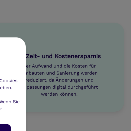
Zeit- und Kostenersparnis
Der Aufwand und die Kosten für
Umbauten und Sanierung werden
reduziert, da Änderungen und
Cookies.
Anpassungen digital durchgeführt
heben.
werden können.
 Wenn Sie
hr