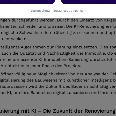
n
Datenschutz
Nutzungsbedingungen
austellen mit Künstlicher Intelligenz (KI) revolutioniert 
ngen durchgeführt werden. Durch den Einsatz von KI-ge
izienter, schneller und präziser. Die KI Renovierung ermö
 mögliche Schwachstellen frühzeitig zu erkennen und op
 entwickeln.
ntelligente Algorithmen zur Planung einzusetzen. Dies spa
 auch die Qualität und Nachhaltigkeit der Immobilie. Ob e
r eine umfassende KI Immobilien-Sanierung durchzuführe
Architekten in jeder Phase des Projekts.
röffnet völlig neue Möglichkeiten: Von der Analyse der Ge
igitalisierung des Bauwesens mit künstlicher Intelligenz b
 Bauprozessen wird die Zukunft des Bauens nachhaltig ver
on KI, um Ihre Baustellen digital zu sanieren und Ihre Im
anierung mit KI – Die Zukunft der Renovierung