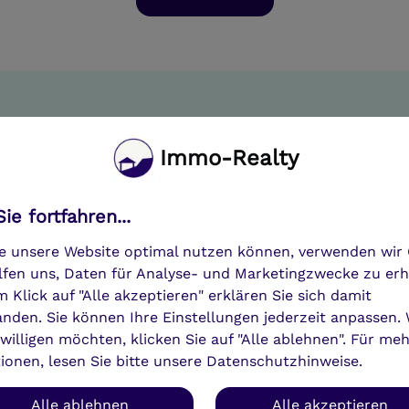
Vorteile
Immo-Realty
Kundenwünsche anpassen
ie fortfahren...
Schnell und kostengünstig verschiedene
Designoptionen testen, die auf die
e unsere Website optimal nutzen können, verwenden wir 
Wünsche und Bedürfnisse der Kunden
lfen uns, Daten für Analyse- und Marketingzwecke zu er
zugeschnitten sind.
m Klick auf "Alle akzeptieren" erklären Sie sich damit
anden. Sie können Ihre Einstellungen jederzeit anpassen.
nwilligen möchten, klicken Sie auf "Alle ablehnen". Für me
ionen, lesen Sie bitte unsere Datenschutzhinweise.
Alle ablehnen
Alle akzeptieren