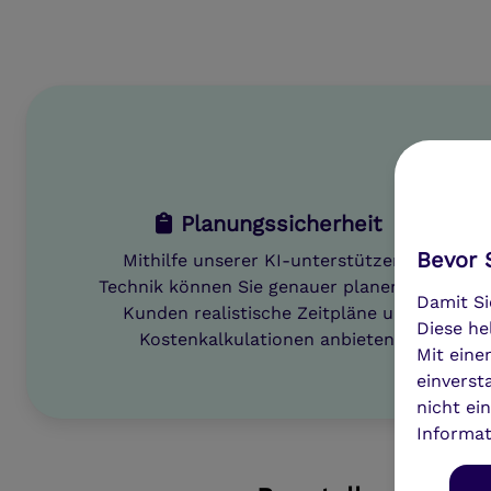
Planungssicherheit
Bevor S
Mithilfe unserer KI-unterstützend
Technik können Sie genauer planen und
Damit Si
Kunden realistische Zeitpläne und
Diese he
Kostenkalkulationen anbieten.
Mit eine
einverst
nicht ei
Informat