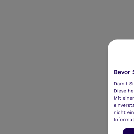
Bevor S
Damit Si
Diese he
Mit eine
einverst
nicht ei
Informat