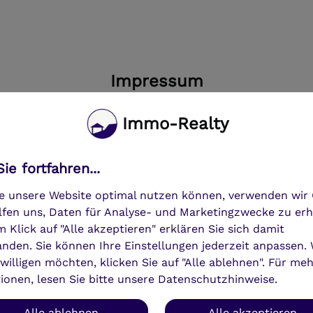
Impressum
Immo-Realty
Flowdust Online Services UG
(haftungsbeschränkt)
ie fortfahren...
Am Bahnhof 1
95632 Wunsiedel
e unsere Website optimal nutzen können, verwenden wir 
Deutschland
lfen uns, Daten für Analyse- und Marketingzwecke zu er
Geschäftsführer:
m Klick auf "Alle akzeptieren" erklären Sie sich damit
Kevin Pollak
anden. Sie können Ihre Einstellungen jederzeit anpassen.
Ariane Pollak
nwilligen möchten, klicken Sie auf "Alle ablehnen". Für me
(Anschrift wie oben)
ionen, lesen Sie bitte unsere Datenschutzhinweise.
Kontakt:
E-Mail:
hello@flowdust.com
Alle ablehnen
Alle akzeptieren